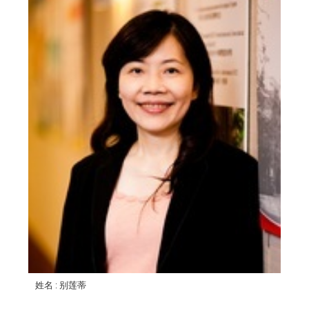
姓名
: 别莲蒂