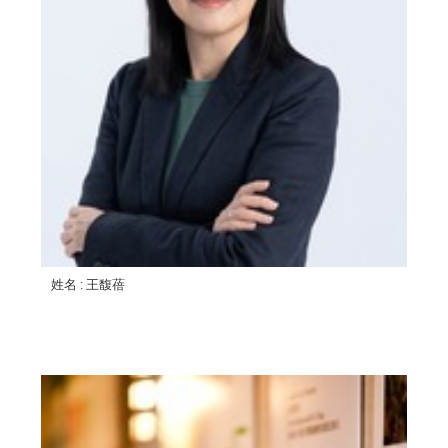
姓名
: 王馥蓓